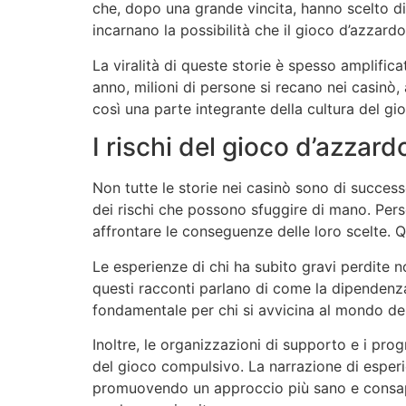
che, dopo una grande vincita, hanno scelto di
incarnano la possibilità che il gioco d’azzard
La viralità di queste storie è spesso amplif
anno, milioni di persone si recano nei casinò, 
così una parte integrante della cultura del gi
I rischi del gioco d’azzardo
Non tutte le storie nei casinò sono di success
dei rischi che possono sfuggire di mano. Pers
affrontare le conseguenze delle loro scelte. Q
Le esperienze di chi ha subito gravi perdite n
questi racconti parlano di come la dipendenza
fondamentale per chi si avvicina al mondo del
Inoltre, le organizzazioni di supporto e i pro
del gioco compulsivo. La narrazione di esperi
promuovendo un approccio più sano e consapev