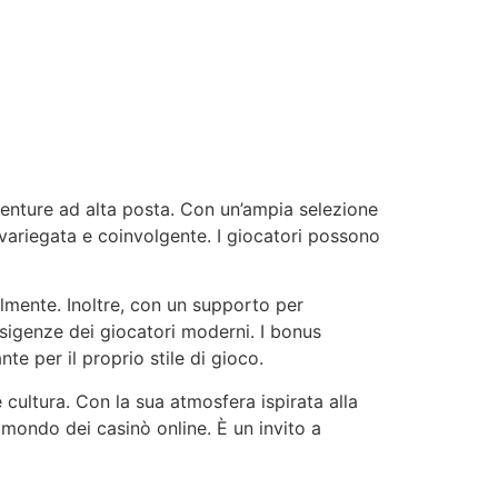
enture ad alta posta. Con un’ampia selezione
a variegata e coinvolgente. I giocatori possono
ilmente. Inoltre, con un supporto per
esigenze dei giocatori moderni. I bonus
e per il proprio stile di gioco.
cultura. Con la sua atmosfera ispirata alla
l mondo dei casinò online. È un invito a