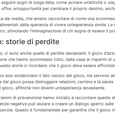
 seguire sogni di lunga data, come avviare un’attività o vi
o offre: un’opportunità per cambiare il proprio destino, anch
icata dai media, che amano raccontare di come una scommes
alimentati dalla speranza di vivere un’esperienza simile. La 
oco, stimolando l’immaginazione di chi sogna di essere il pr
: storie di perdite
o; ci sono anche quelle di perdite devastanti. Il gioco d’az
one che hanno scommesso tutto, dalla casa ai risparmi di u
ueste storie ci ricordano che il gioco deve essere affrontat
on solo evidenziano il lato oscuro del gioco, ma servono anc
 dal gioco possa distruggere relazioni, carriera e la salute
 gioco, affinché non diventi un’esperienza devastante.
grammi di prevenzione hanno iniziato a raccontare queste stor
enze negative può aiutare a creare un dialogo aperto sulle 
ole. Questo è fondamentale per garantire che il gioco rima