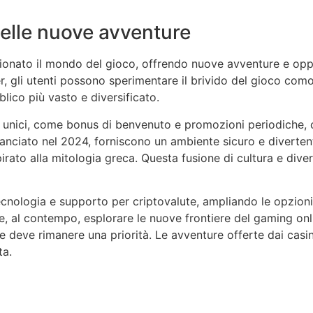
 nelle nuove avventure
luzionato il mondo del gioco, offrendo nuove avventure e o
ker, gli utenti possono sperimentare il brivido del gioco c
blico più vasto e diversificato.
 unici, come bonus di benvenuto e promozioni periodiche, 
lanciato nel 2024, forniscono un ambiente sicuro e divertent
rato alla mitologia greca. Questa fusione di cultura e dive
 tecnologia e supporto per criptovalute, ampliando le opzio
i e, al contempo, esplorare le nuove frontiere del gaming onl
le deve rimanere una priorità. Le avventure offerte dai casi
ta.