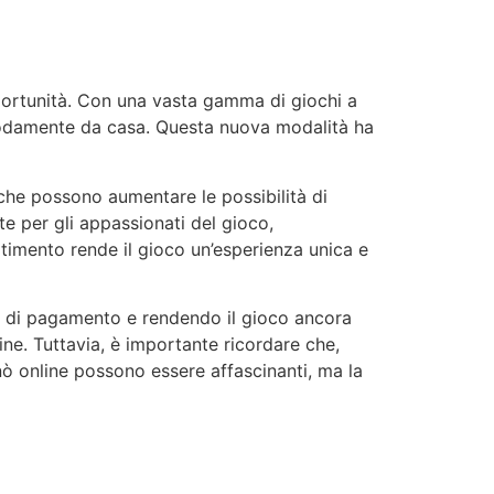
pportunità. Con una vasta gamma di giochi a
omodamente da casa. Questa nuova modalità ha
che possono aumentare le possibilità di
e per gli appassionati del gioco,
rtimento rende il gioco un’esperienza unica e
ni di pagamento e rendendo il gioco ancora
ine. Tuttavia, è importante ricordare che,
nò online possono essere affascinanti, ma la