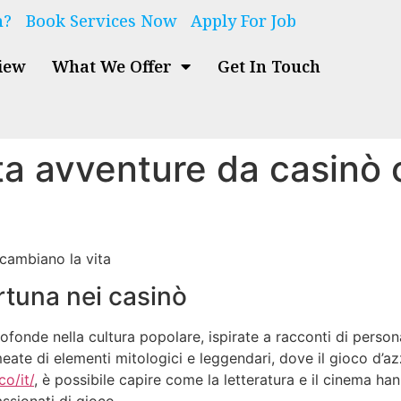
n?
Book Services Now
Apply For Job
iew
What We Offer
Get In Touch
sta avventure da casinò
 cambiano la vita
ortuna nei casinò
rofonde nella cultura popolare, ispirate a racconti di perso
ate di elementi mitologici e leggendari, dove il gioco d’az
o/it/
, è possibile capire come la letteratura e il cinema ha