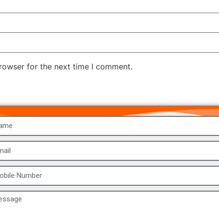
rowser for the next time I comment.