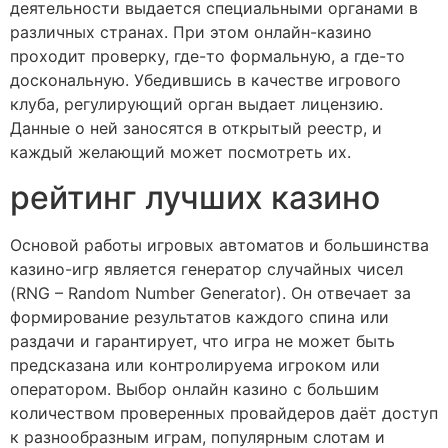
деятельности выдается специальными органами в
различных странах. При этом онлайн-казино
проходит проверку, где-то формальную, а где-то
доскональную. Убедившись в качестве игрового
клуба, регулирующий орган выдает лицензию.
Данные о ней заносятся в открытый реестр, и
каждый желающий может посмотреть их.
рейтинг лучших казино
Основой работы игровых автоматов и большинства
казино-игр является генератор случайных чисел
(RNG – Random Number Generator). Он отвечает за
формирование результатов каждого спина или
раздачи и гарантирует, что игра не может быть
предсказана или контролируема игроком или
оператором. Выбор онлайн казино с большим
количеством проверенных провайдеров даёт доступ
к разнообразным играм, популярным слотам и