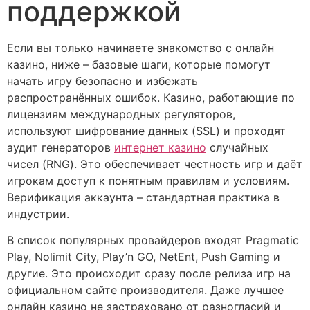
поддержкой
Если вы только начинаете знакомство с онлайн
казино, ниже – базовые шаги, которые помогут
начать игру безопасно и избежать
распространённых ошибок. Казино, работающие по
лицензиям международных регуляторов,
используют шифрование данных (SSL) и проходят
аудит генераторов
интернет казино
случайных
чисел (RNG). Это обеспечивает честность игр и даёт
игрокам доступ к понятным правилам и условиям.
Верификация аккаунта – стандартная практика в
индустрии.
В список популярных провайдеров входят Pragmatic
Play, Nolimit City, Play’n GO, NetEnt, Push Gaming и
другие. Это происходит сразу после релиза игр на
официальном сайте производителя. Даже лучшее
онлайн казино не застраховано от разногласий и