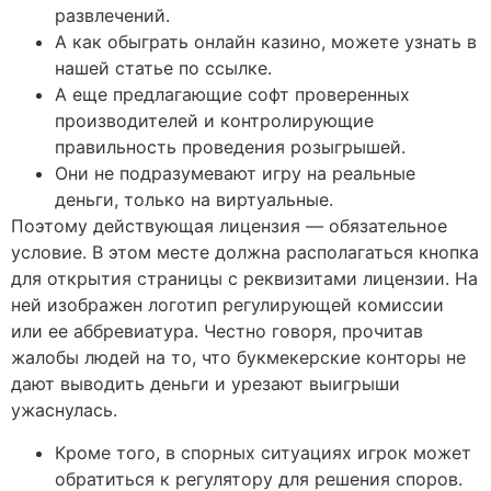
развлечений.
А как обыграть онлайн казино, можете узнать в
нашей статье по ссылке.
А еще предлагающие софт проверенных
производителей и контролирующие
правильность проведения розыгрышей.
Они не подразумевают игру на реальные
деньги, только на виртуальные.
Поэтому действующая лицензия — обязательное
условие. В этом месте должна располагаться кнопка
для открытия страницы с реквизитами лицензии. На
ней изображен логотип регулирующей комиссии
или ее аббревиатура. Честно говоря, прочитав
жалобы людей на то, что букмекерские конторы не
дают выводить деньги и урезают выигрыши
ужаснулась.
Кроме того, в спорных ситуациях игрок может
обратиться к регулятору для решения споров.