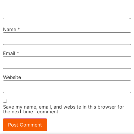
Name
*
Email
*
Website
Save my name, email, and website in this browser for
the next time I comment.