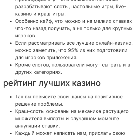
разрабатывают слоты, настольные игры, live-
казино и краш-игры.
Особенно кайф, что можно и на мелких ставках
что-то назад получать, а не только для крупных
игроков.
Если рассматривать все лучшие онлайн-казино,
можно заметить, что 95% из них подготовили
для игроков приложения.
Кроме слотов, пользователи могут сыграть и в
других категориях.
рейтинг лучших казино
Так вы повысите свои шансы на позитивное
решение проблемы.
Краш-слоты основаны на механике растущего
множителя выплаты и случайном моменте
аннуляции ставки.
Каждый может написать нам, прислать свою