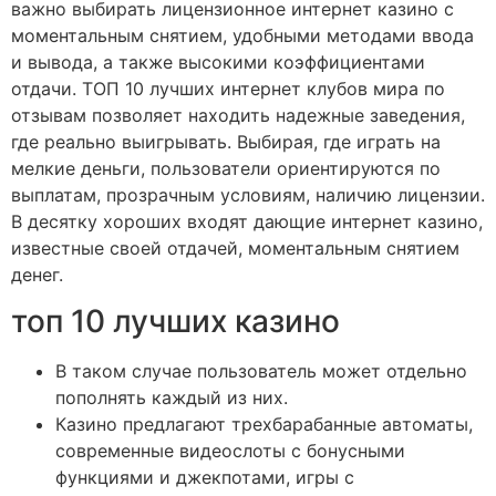
важно выбирать лицензионное интернет казино с
моментальным снятием, удобными методами ввода
и вывода, а также высокими коэффициентами
отдачи. ТОП 10 лучших интернет клубов мира по
отзывам позволяет находить надежные заведения,
где реально выигрывать. Выбирая, где играть на
мелкие деньги, пользователи ориентируются по
выплатам, прозрачным условиям, наличию лицензии.
В десятку хороших входят дающие интернет казино,
известные своей отдачей, моментальным снятием
денег.
топ 10 лучших казино
В таком случае пользователь может отдельно
пополнять каждый из них.
Казино предлагают трехбарабанные автоматы,
современные видеослоты с бонусными
функциями и джекпотами, игры с