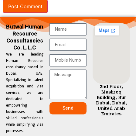
Butwal Human
Resource
Consultancies
Co. L.L.C
We are leading
Human Resource
consultancy based in
Dubai, UAE.
Specializing in talent
acquisition and visa
2nd Floor,
Mashreq
services, we are
Building, Bur
dedicated to
Dubai, Dubai,
empowering
Send
United Arab
businesses with
Emirates
skilled professionals
while simplifying visa
processes.