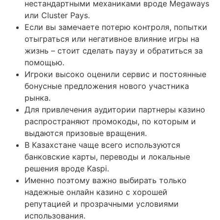
нестандартными механиками вроде Megaways
или Cluster Pays.
Если вы замечаете потерю контроля, попытки
отыграться или негативное влияние игры на
жизнь – стоит сделать паузу и обратиться за
помощью.
Игроки высоко оценили сервис и постоянные
бонусные предложения нового участника
рынка.
Для привлечения аудитории партнеры казино
распространяют промокоды, по которым и
выдаются призовые вращения.
В Казахстане чаще всего используются
банковские карты, переводы и локальные
решения вроде Kaspi.
Именно поэтому важно выбирать только
надежные онлайн казино с хорошей
репутацией и прозрачными условиями
использования.