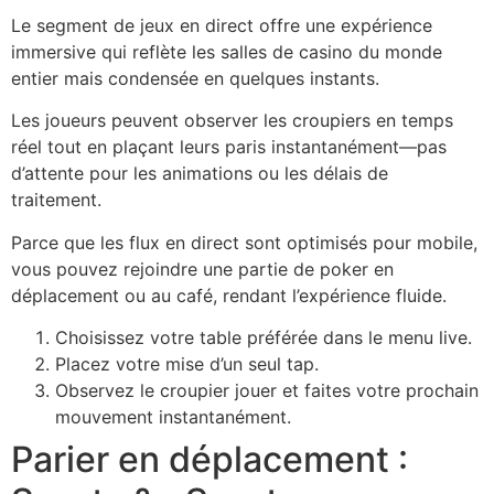
Le segment de jeux en direct offre une expérience
immersive qui reflète les salles de casino du monde
entier mais condensée en quelques instants.
Les joueurs peuvent observer les croupiers en temps
réel tout en plaçant leurs paris instantanément—pas
d’attente pour les animations ou les délais de
traitement.
Parce que les flux en direct sont optimisés pour mobile,
vous pouvez rejoindre une partie de poker en
déplacement ou au café, rendant l’expérience fluide.
Choisissez votre table préférée dans le menu live.
Placez votre mise d’un seul tap.
Observez le croupier jouer et faites votre prochain
mouvement instantanément.
Parier en déplacement :