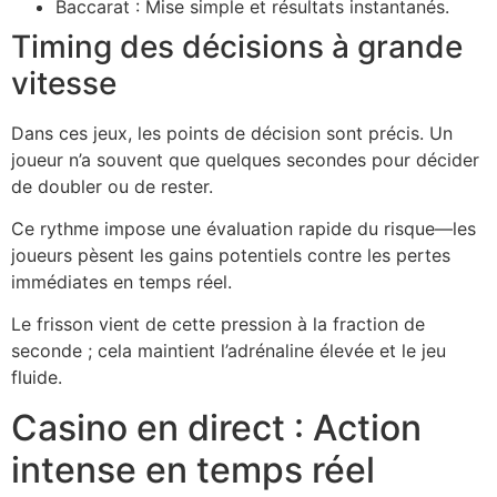
Baccarat : Mise simple et résultats instantanés.
Timing des décisions à grande
vitesse
Dans ces jeux, les points de décision sont précis. Un
joueur n’a souvent que quelques secondes pour décider
de doubler ou de rester.
Ce rythme impose une évaluation rapide du risque—les
joueurs pèsent les gains potentiels contre les pertes
immédiates en temps réel.
Le frisson vient de cette pression à la fraction de
seconde ; cela maintient l’adrénaline élevée et le jeu
fluide.
Casino en direct : Action
intense en temps réel