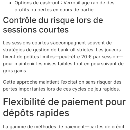
Options de cash-out : Verrouillage rapide des
profits ou pertes en cours de partie.
Contrôle du risque lors de
sessions courtes
Les sessions courtes s’accompagnent souvent de
stratégies de gestion de bankroll strictes. Les joueurs
fixent de petites limites—peut-être 20 € par session—
pour maintenir les mises faibles tout en poursuivant de
gros gains.
Cette approche maintient l’excitation sans risquer des
pertes importantes lors de ces cycles de jeu rapides.
Flexibilité de paiement pour
dépôts rapides
La gamme de méthodes de paiement—cartes de crédit,