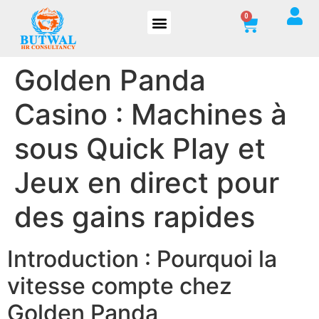
Golden Panda
Casino : Machines à
sous Quick Play et
Jeux en direct pour
des gains rapides
Introduction : Pourquoi la
vitesse compte chez
Golden Panda