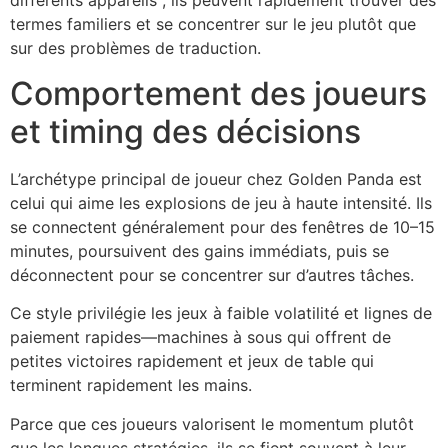
différents appareils ; ils peuvent rapidement trouver des
termes familiers et se concentrer sur le jeu plutôt que
sur des problèmes de traduction.
Comportement des joueurs
et timing des décisions
L’archétype principal de joueur chez Golden Panda est
celui qui aime les explosions de jeu à haute intensité. Ils
se connectent généralement pour des fenêtres de 10–15
minutes, poursuivent des gains immédiats, puis se
déconnectent pour se concentrer sur d’autres tâches.
Ce style privilégie les jeux à faible volatilité et lignes de
paiement rapides—machines à sous qui offrent de
petites victoires rapidement et jeux de table qui
terminent rapidement les mains.
Parce que ces joueurs valorisent le momentum plutôt
que les longues stratégies, ils se fient souvent à leur