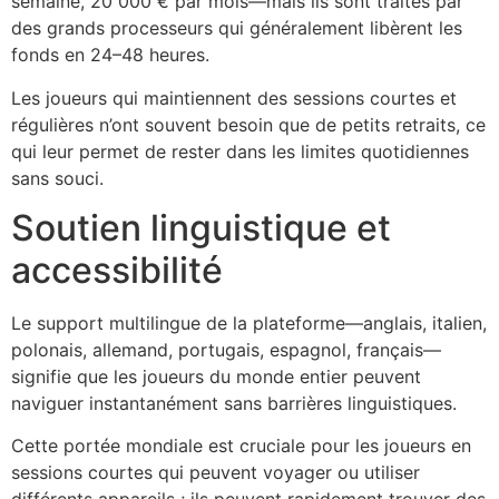
semaine, 20 000 € par mois—mais ils sont traités par
des grands processeurs qui généralement libèrent les
fonds en 24–48 heures.
Les joueurs qui maintiennent des sessions courtes et
régulières n’ont souvent besoin que de petits retraits, ce
qui leur permet de rester dans les limites quotidiennes
sans souci.
Soutien linguistique et
accessibilité
Le support multilingue de la plateforme—anglais, italien,
polonais, allemand, portugais, espagnol, français—
signifie que les joueurs du monde entier peuvent
naviguer instantanément sans barrières linguistiques.
Cette portée mondiale est cruciale pour les joueurs en
sessions courtes qui peuvent voyager ou utiliser