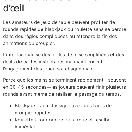
d’œil
Les amateurs de jeux de table peuvent profiter de
rounds rapides de blackjack ou roulette sans se perdre
dans des règles compliquées ou attendre la fin des
animations du croupier.
L’interface utilise des grilles de mise simplifiées et des
deals de cartes instantanés qui maintiennent
l’engagement des joueurs à chaque main.
Parce que les mains se terminent rapidement—souvent
en 30–45 secondes—les joueurs peuvent finir plusieurs
rounds avant même de réaliser le passage du temps.
Blackjack : Jeu classique avec des tours de
croupier rapides.
Roulette : Tour rapide de la roue et résultat
immédiat.