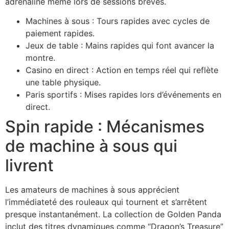
adrénaline même lors de sessions brèves.
Machines à sous : Tours rapides avec cycles de
paiement rapides.
Jeux de table : Mains rapides qui font avancer la
montre.
Casino en direct : Action en temps réel qui reflète
une table physique.
Paris sportifs : Mises rapides lors d’événements en
direct.
Spin rapide : Mécanismes
de machine à sous qui
livrent
Les amateurs de machines à sous apprécient
l’immédiateté des rouleaux qui tournent et s’arrêtent
presque instantanément. La collection de Golden Panda
inclut des titres dynamiques comme “Dragon’s Treasure”