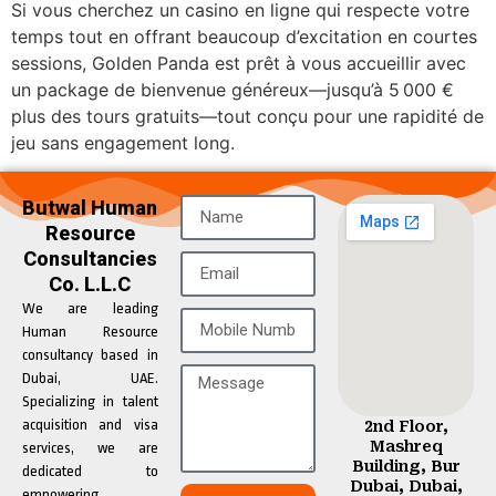
Si vous cherchez un casino en ligne qui respecte votre
temps tout en offrant beaucoup d’excitation en courtes
sessions, Golden Panda est prêt à vous accueillir avec
un package de bienvenue généreux—jusqu’à 5 000 €
plus des tours gratuits—tout conçu pour une rapidité de
jeu sans engagement long.
Butwal Human
Resource
Consultancies
Co. L.L.C
We are leading
Human Resource
consultancy based in
Dubai, UAE.
Specializing in talent
acquisition and visa
2nd Floor,
Mashreq
services, we are
Building, Bur
dedicated to
Dubai, Dubai,
empowering