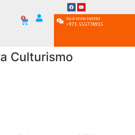
TALK WITH EXPERT
+971-555778915
ra Culturismo