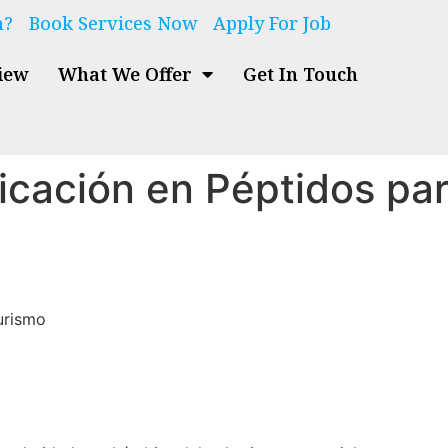
n?
Book Services Now
Apply For Job
iew
What We Offer
Get In Touch
icación en Péptidos pa
urismo