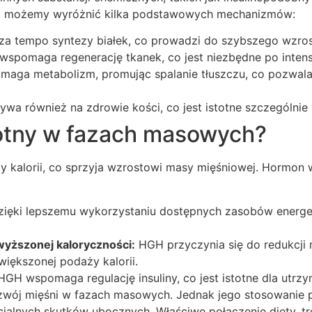
tym możemy wyróżnić kilka podstawowych mechanizmów:
a tempo syntezy białek, co prowadzi do szybszego wzros
spomaga regenerację tkanek, co jest niezbędne po inten
ga metabolizm, promując spalanie tłuszczu, co pozwala 
wa również na zdrowie kości, co jest istotne szczególnie
totny w fazach masowych?
y kalorii, co sprzyja wzrostowi masy mięśniowej. Hormon
ięki lepszemu wykorzystaniu dostępnych zasobów energetyc
yższonej kaloryczności:
HGH przyczynia się do redukcji 
większonej podaży kalorii.
GH wspomaga regulację insuliny, co jest istotne dla utr
ozwój mięśni w fazach masowych. Jednak jego stosowanie 
cjalnych skutków ubocznych. Właściwe połączenie diety, 