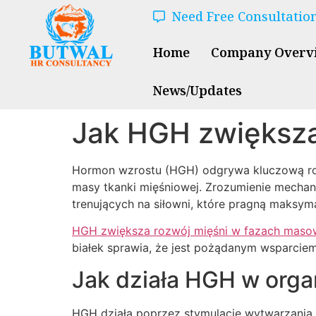
Need Free Consultatio
Home
Company Overv
News/Updates
Jak HGH zwiększa
Hormon wzrostu (HGH) odgrywa kluczową rol
masy tkanki mięśniowej. Zrozumienie mechan
trenujących na siłowni, które pragną maksym
HGH zwiększa rozwój mięśni w fazach mas
białek sprawia, że jest pożądanym wsparciem
Jak działa HGH w orga
HGH działa poprzez stymulację wytwarzania in