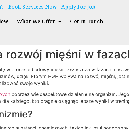
n?
Book Services Now
Apply For Job
iew
What We Offer
Get In Touch
 rozwój mięśni w faza
ę w procesie budowy mięśni, zwłaszcza w fazach masowyc
izmów, dzięki którym HGH wpływa na rozwój mięśni, jest
alizować swoje wyniki.
owych
poprzez wieloaspektowe działanie na organizm. Jego
 dla każdego, kto pragnie osiągnąć lepsze wyniki w trenin
nizmie?
nych substancji chemicznych, takich jak insulinopodobny c