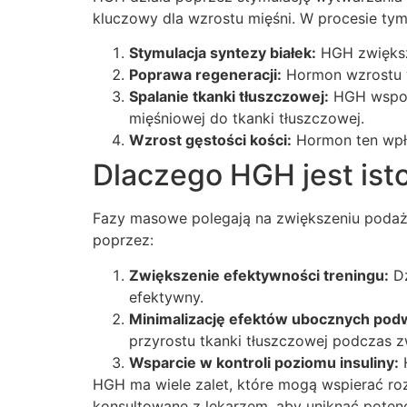
kluczowy dla wzrostu mięśni. W procesie 
Stymulacja syntezy białek:
HGH zwiększ
Poprawa regeneracji:
Hormon wzrostu w
Spalanie tkanki tłuszczowej:
HGH wspoma
mięśniowej do tkanki tłuszczowej.
Wzrost gęstości kości:
Hormon ten wpły
Dlaczego HGH jest is
Fazy masowe polegają na zwiększeniu podaż
poprzez:
Zwiększenie efektywności treningu:
Dz
efektywny.
Minimalizację efektów ubocznych podw
przyrostu tkanki tłuszczowej podczas z
Wsparcie w kontroli poziomu insuliny:
H
HGH ma wiele zalet, które mogą wspierać r
konsultowane z lekarzem, aby uniknąć poten