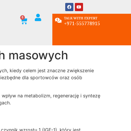
TALK WITH EXPERT
+971-555778915
ch masowych
h, kiedy celem jest znaczne zwiększenie
 niezbędne dla sportowców oraz osób
 wpływ na metabolizm, regenerację i syntezę
gach.
zynnik wzrostu 1 (IGF-1), który jest