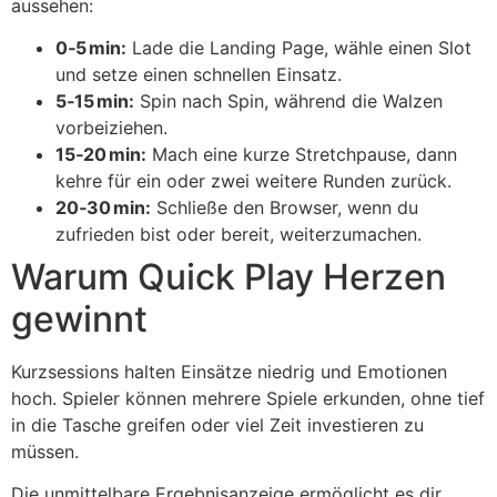
aussehen:
0‑5 min:
Lade die Landing Page, wähle einen Slot
und setze einen schnellen Einsatz.
5‑15 min:
Spin nach Spin, während die Walzen
vorbeiziehen.
15‑20 min:
Mach eine kurze Stretchpause, dann
kehre für ein oder zwei weitere Runden zurück.
20‑30 min:
Schließe den Browser, wenn du
zufrieden bist oder bereit, weiterzumachen.
Warum Quick Play Herzen
gewinnt
Kurzsessions halten Einsätze niedrig und Emotionen
hoch. Spieler können mehrere Spiele erkunden, ohne tief
in die Tasche greifen oder viel Zeit investieren zu
müssen.
Die unmittelbare Ergebnisanzeige ermöglicht es dir,