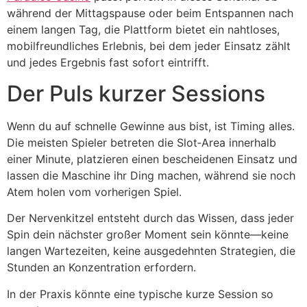
während der Mittagspause oder beim Entspannen nach
einem langen Tag, die Plattform bietet ein nahtloses,
mobilfreundliches Erlebnis, bei dem jeder Einsatz zählt
und jedes Ergebnis fast sofort eintrifft.
Der Puls kurzer Sessions
Wenn du auf schnelle Gewinne aus bist, ist Timing alles.
Die meisten Spieler betreten die Slot‑Area innerhalb
einer Minute, platzieren einen bescheidenen Einsatz und
lassen die Maschine ihr Ding machen, während sie noch
Atem holen vom vorherigen Spiel.
Der Nervenkitzel entsteht durch das Wissen, dass jeder
Spin dein nächster großer Moment sein könnte—keine
langen Wartezeiten, keine ausgedehnten Strategien, die
Stunden an Konzentration erfordern.
In der Praxis könnte eine typische kurze Session so