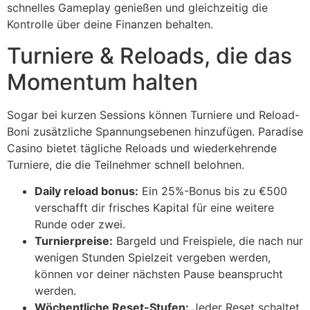
schnelles Gameplay genießen und gleichzeitig die
Kontrolle über deine Finanzen behalten.
Turniere & Reloads, die das
Momentum halten
Sogar bei kurzen Sessions können Turniere und Reload-
Boni zusätzliche Spannungsebenen hinzufügen. Paradise
Casino bietet tägliche Reloads und wiederkehrende
Turniere, die die Teilnehmer schnell belohnen.
Daily reload bonus:
Ein 25%-Bonus bis zu €500
verschafft dir frisches Kapital für eine weitere
Runde oder zwei.
Turnierpreise:
Bargeld und Freispiele, die nach nur
wenigen Stunden Spielzeit vergeben werden,
können vor deiner nächsten Pause beansprucht
werden.
Wöchentliche Reset-Stufen:
Jeder Reset schaltet