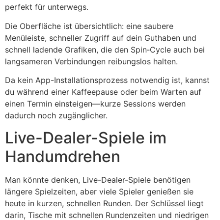
perfekt für unterwegs.
Die Oberfläche ist übersichtlich: eine saubere
Menüleiste, schneller Zugriff auf dein Guthaben und
schnell ladende Grafiken, die den Spin‑Cycle auch bei
langsameren Verbindungen reibungslos halten.
Da kein App-Installationsprozess notwendig ist, kannst
du während einer Kaffeepause oder beim Warten auf
einen Termin einsteigen—kurze Sessions werden
dadurch noch zugänglicher.
Live-Dealer-Spiele im
Handumdrehen
Man könnte denken, Live-Dealer-Spiele benötigen
längere Spielzeiten, aber viele Spieler genießen sie
heute in kurzen, schnellen Runden. Der Schlüssel liegt
darin, Tische mit schnellen Rundenzeiten und niedrigen