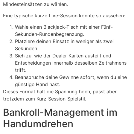
Mindesteinsätzen zu wählen.
Eine typische kurze Live-Session könnte so aussehen:
Wähle einen Blackjack-Tisch mit einer Fünf-
Sekunden-Rundenbegrenzung.
Platziere deinen Einsatz in weniger als zwei
Sekunden.
Sieh zu, wie der Dealer Karten austeilt und
Entscheidungen innerhalb desselben Zeitrahmens
trifft.
Beanspruche deine Gewinne sofort, wenn du eine
günstige Hand hast.
Dieses Format hält die Spannung hoch, passt aber
trotzdem zum Kurz‑Session‑Spielstil.
Bankroll-Management im
Handumdrehen