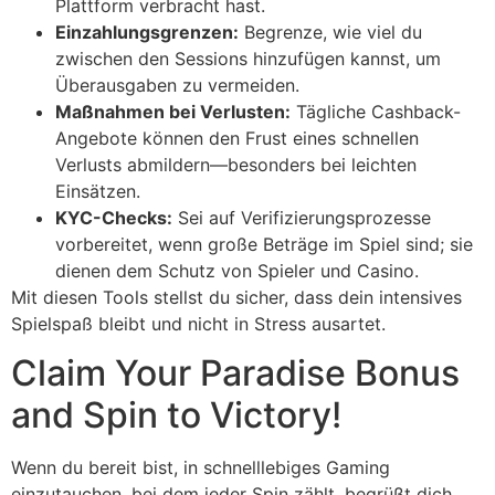
Plattform verbracht hast.
Einzahlungsgrenzen:
Begrenze, wie viel du
zwischen den Sessions hinzufügen kannst, um
Überausgaben zu vermeiden.
Maßnahmen bei Verlusten:
Tägliche Cashback-
Angebote können den Frust eines schnellen
Verlusts abmildern—besonders bei leichten
Einsätzen.
KYC-Checks:
Sei auf Verifizierungsprozesse
vorbereitet, wenn große Beträge im Spiel sind; sie
dienen dem Schutz von Spieler und Casino.
Mit diesen Tools stellst du sicher, dass dein intensives
Spielspaß bleibt und nicht in Stress ausartet.
Claim Your Paradise Bonus
and Spin to Victory!
Wenn du bereit bist, in schnelllebiges Gaming
einzutauchen, bei dem jeder Spin zählt, begrüßt dich