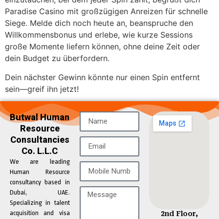
Paradise Casino mit großzügigen Anreizen für schnelle
Siege. Melde dich noch heute an, beanspruche den
Willkommensbonus und erlebe, wie kurze Sessions
große Momente liefern können, ohne deine Zeit oder
dein Budget zu überfordern.
Dein nächster Gewinn könnte nur einen Spin entfernt
sein—greif ihn jetzt!
Butwal Human
Resource
Consultancies
Co. L.L.C
We are leading
Human Resource
consultancy based in
Dubai, UAE.
Specializing in talent
acquisition and visa
2nd Floor,