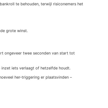
bankroll te behouden, terwijl risiconemers het
nde grote winst.
uurt ongeveer twee seconden van start tot
 inzet iets verlaagt of hetzelfde houdt.
hoeveel her-triggering er plaatsvinden –