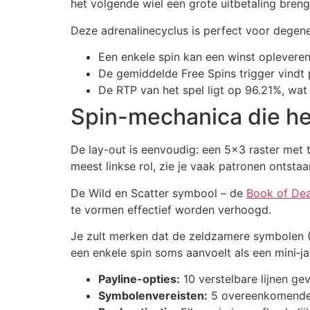
het volgende wiel een grote uitbetaling breng
Deze adrenalinecyclus is perfect voor degene
Een enkele spin kan een winst opleveren
De gemiddelde Free Spins trigger vindt p
De RTP van het spel ligt op 96.21%, wat 
Spin-mechanica die h
De lay-out is eenvoudig: een 5×3 raster met 
meest linkse rol, zie je vaak patronen ontstaa
De Wild en Scatter symbool – de
Book of De
te vormen effectief worden verhoogd.
Je zult merken dat de zeldzamere symbolen (
een enkele spin soms aanvoelt als een mini‑j
Payline-opties:
10 verstelbare lijnen gev
Symbolenvereisten:
5 overeenkomende 