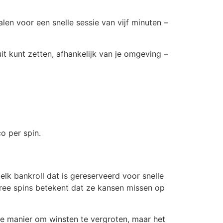
len voor een snelle sessie van vijf minuten –
it kunt zetten, afhankelijk van je omgeving –
o per spin.
elk bankroll dat is gereserveerd voor snelle
 free spins betekent dat ze kansen missen op
de manier om winsten te vergroten, maar het