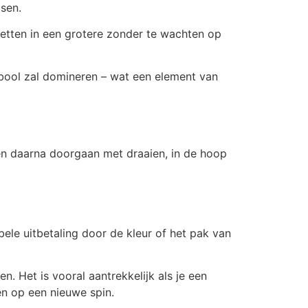
isen.
 zetten in een grotere zonder te wachten op
ymbool zal domineren – wat een element van
en daarna doorgaan met draaien, in de hoop
bele uitbetaling door de kleur of het pak van
n. Het is vooral aantrekkelijk als je een
en op een nieuwe spin.