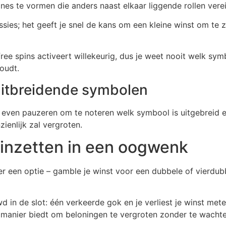
nes te vormen die anders naast elkaar liggende rollen vere
ssies; het geeft je snel de kans om een kleine winst om te
free spins activeert willekeurig, dus je weet nooit welk s
oudt.
uitbreidende symbolen
n even pauzeren om te noteren welk symbool is uitgebreid 
enlijk zal vergroten.
inzetten in een oogwenk
t er een optie – gamble je winst voor een dubbele of vierdub
d in de slot: één verkeerde gok en je verliest je winst metee
e manier biedt om beloningen te vergroten zonder te wacht