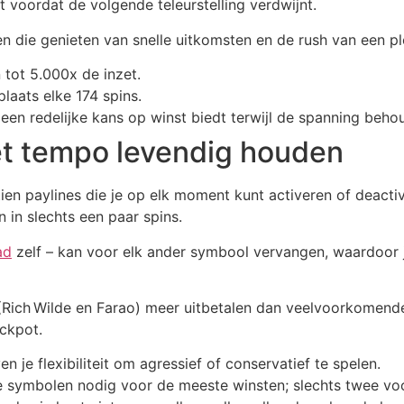
t voordat de volgende teleurstelling verdwijnt.
n die genieten van snelle uitkomsten en de rush van een pl
 tot 5.000x de inzet.
laats elke 174 spins.
een redelijke kans op winst biedt terwijl de spanning behoud
et tempo levendig houden
tien paylines die je op elk moment kunt activeren of deac
n in slechts een paar spins.
ad
zelf – kan voor elk ander symbool vervangen, waardoor
Rich Wilde en Farao) meer uitbetalen dan veelvoorkomende
ackpot.
en je flexibiliteit om agressief of conservatief te spelen.
symbolen nodig voor de meeste winsten; slechts twee voo