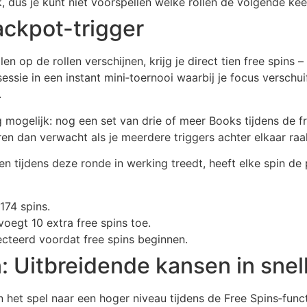
k, dus je kunt niet voorspellen welke rollen de volgende kee
ackpot-trigger
op de rollen verschijnen, krijg je direct tien free spins –
ssie in een instant mini‑toernooi waarbij je focus verschui
.
mogelijk: nog een set van drie of meer Books tijdens de fr
en dan verwacht als je meerdere triggers achter elkaar raa
tijdens deze ronde in werking treedt, heeft elke spin de 
174 spins.
oegt 10 extra free spins toe.
ecteerd voordat free spins beginnen.
 Uitbreidende kansen in snel
n het spel naar een hoger niveau tijdens de Free Spins‑fu