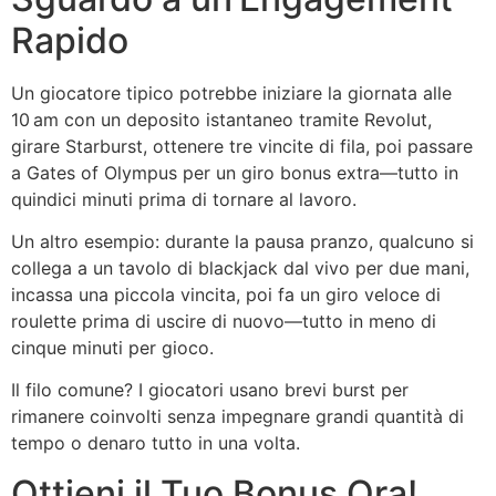
Rapido
Un giocatore tipico potrebbe iniziare la giornata alle
10 am con un deposito istantaneo tramite Revolut,
girare Starburst, ottenere tre vincite di fila, poi passare
a Gates of Olympus per un giro bonus extra—tutto in
quindici minuti prima di tornare al lavoro.
Un altro esempio: durante la pausa pranzo, qualcuno si
collega a un tavolo di blackjack dal vivo per due mani,
incassa una piccola vincita, poi fa un giro veloce di
roulette prima di uscire di nuovo—tutto in meno di
cinque minuti per gioco.
Il filo comune? I giocatori usano brevi burst per
rimanere coinvolti senza impegnare grandi quantità di
tempo o denaro tutto in una volta.
Ottieni il Tuo Bonus Ora!