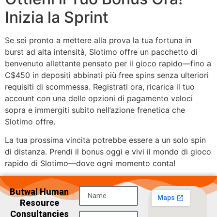
Inizia la Sprint
Se sei pronto a mettere alla prova la tua fortuna in
burst ad alta intensità, Slotimo offre un pacchetto di
benvenuto allettante pensato per il gioco rapido—fino a
C$450 in depositi abbinati più free spins senza ulteriori
requisiti di scommessa. Registrati ora, ricarica il tuo
account con una delle opzioni di pagamento veloci
sopra e immergiti subito nell’azione frenetica che
Slotimo offre.
La tua prossima vincita potrebbe essere a un solo spin
di distanza. Prendi il bonus oggi e vivi il mondo di gioco
rapido di Slotimo—dove ogni momento conta!
Butwal Human
Resource
Consultancies