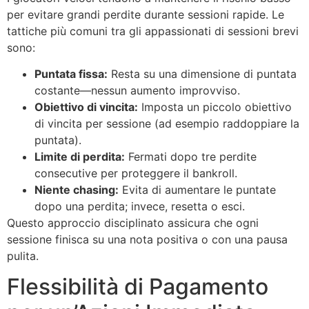
per evitare grandi perdite durante sessioni rapide. Le
tattiche più comuni tra gli appassionati di sessioni brevi
sono:
Puntata fissa:
Resta su una dimensione di puntata
costante—nessun aumento improvviso.
Obiettivo di vincita:
Imposta un piccolo obiettivo
di vincita per sessione (ad esempio raddoppiare la
puntata).
Limite di perdita:
Fermati dopo tre perdite
consecutive per proteggere il bankroll.
Niente chasing:
Evita di aumentare le puntate
dopo una perdita; invece, resetta o esci.
Questo approccio disciplinato assicura che ogni
sessione finisca su una nota positiva o con una pausa
pulita.
Flessibilità di Pagamento