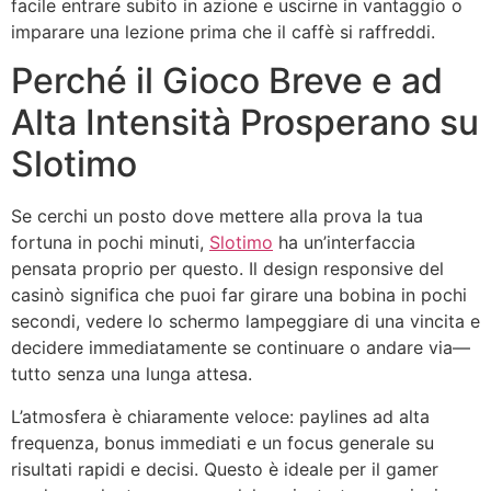
facile entrare subito in azione e uscirne in vantaggio o
imparare una lezione prima che il caffè si raffreddi.
Perché il Gioco Breve e ad
Alta Intensità Prosperano su
Slotimo
Se cerchi un posto dove mettere alla prova la tua
fortuna in pochi minuti,
Slotimo
ha un’interfaccia
pensata proprio per questo. Il design responsive del
casinò significa che puoi far girare una bobina in pochi
secondi, vedere lo schermo lampeggiare di una vincita e
decidere immediatamente se continuare o andare via—
tutto senza una lunga attesa.
L’atmosfera è chiaramente veloce: paylines ad alta
frequenza, bonus immediati e un focus generale su
risultati rapidi e decisi. Questo è ideale per il gamer