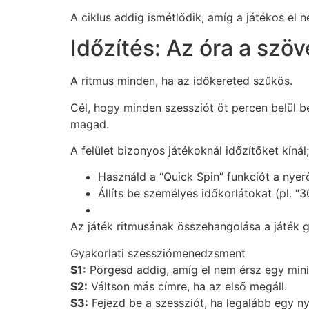
A ciklus addig ismétlődik, amíg a játékos el n
Időzítés: Az óra a szö
A ritmus minden, ha az időkereted szűkös.
Cél, hogy minden szessziót öt percen belül b
magad.
A felület bizonyos játékoknál időzítőket kínál
Használd a “Quick Spin” funkciót a nye
Állíts be személyes időkorlátokat (pl. 
Az játék ritmusának összehangolása a játék g
Gyakorlati szessziómenedzsment
S1:
Pörgesd addig, amíg el nem érsz egy mini
S2:
Váltson más címre, ha az első megáll.
S3:
Fejezd be a szessziót, ha legalább egy ny