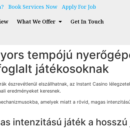
n?
Book Services Now
Apply For Job
iew
What We Offer
Get In Touch
Gyors tempójú nyerőgép
oglalt játékosoknak
ák észrevétlenül elszállhatnak, az Instant Casino lélegzetelá
nali eredményeket keresnek.
echanizmusokba, amelyek miatt a rövid, magas intenzitású 
gas intenzitású játék a hossz