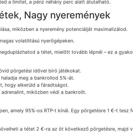
ed a limitet, a pénz néhány perc alatt átutalható.
tétek, Nagy nyeremények
álása, miközben a nyeremény potenciálját maximalizálod.
 magas volatilitású nyerőgépeken.
egduplázhatod a tétet, mielőtt tovább lépnél – ez a gyakorl
vid pörgetési idővel bíró játékokat.
 haladja meg a bankrollod 5%-át.
t, hogy elkerüld a fáradtságot.
adrenalint, miközben védi a bankrollt.
en, amely 95%-os RTP-t kínál. Egy pörgetésre 1 €-t tesz f
velheti a tétet 2 €-ra az öt következő pörgetésre, majd vi