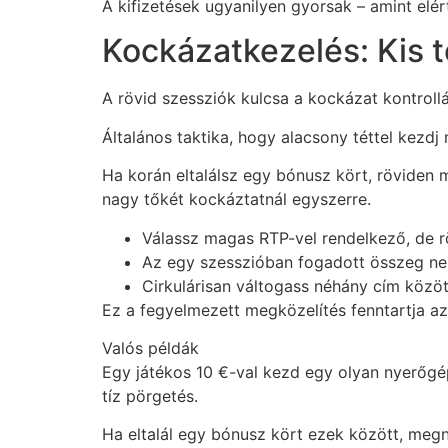
A kifizetések ugyanilyen gyorsak – amint elért
Kockázatkezelés: Kis 
A rövid szessziók kulcsa a kockázat kontroll
Általános taktika, hogy alacsony téttel kezdj
Ha korán eltalálsz egy bónusz kört, röviden m
nagy tőkét kockáztatnál egyszerre.
Válassz magas RTP-vel rendelkező, de rö
Az egy szesszióban fogadott összeg ne
Cirkulárisan váltogass néhány cím közöt
Ez a fegyelmezett megközelítés fenntartja az 
Valós példák
Egy játékos 10 €-val kezd egy olyan nyerőgép
tíz pörgetés.
Ha eltalál egy bónusz kört ezek között, megnö