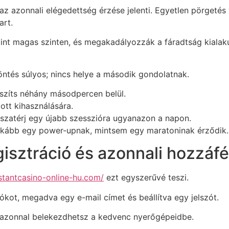
 azonnali elégedettség érzése jelenti. Egyetlen pörgetés v
art.
alint magas szinten, és megakadályozzák a fáradtság kiala
öntés súlyos; nincs helye a második gondolatnak.
eszíts néhány másodpercen belül.
zott kihasználására.
szatérj egy újabb szesszióra ugyanazon a napon.
nkább egy power-upnak, mintsem egy maratoninak érződik.
gisztráció és azonnali hozzáf
nstantcasino-online-hu.com/
ezt egyszerűvé teszi.
ókot, megadva egy e-mail címet és beállítva egy jelszót.
y azonnal belekezdhetsz a kedvenc nyerőgépeidbe.