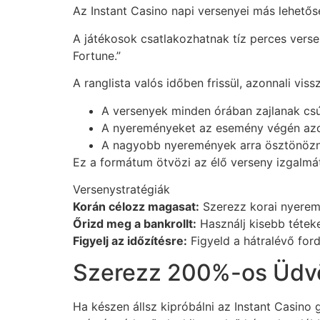
Az Instant Casino napi versenyei más lehetős
A játékosok csatlakozhatnak tíz perces vers
Fortune.”
A ranglista valós időben frissül, azonnali vis
A versenyek minden órában zajlanak cs
A nyereményeket az esemény végén azon
A nagyobb nyeremények arra ösztönöznek
Ez a formátum ötvözi az élő verseny izgalmá
Versenystratégiák
Korán célozz magasat:
Szerezz korai nyeremé
Őrizd meg a bankrollt:
Használj kisebb tétek
Figyelj az időzítésre:
Figyeld a hátralévő for
Szerezz 200%-os Üdvö
Ha készen állsz kipróbálni az Instant Casino 