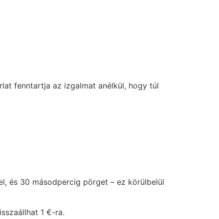
at fenntartja az izgalmat anélkül, hogy túl
el, és 30 másodpercig pörget – ez körülbelül
sszaállhat 1 €-ra.