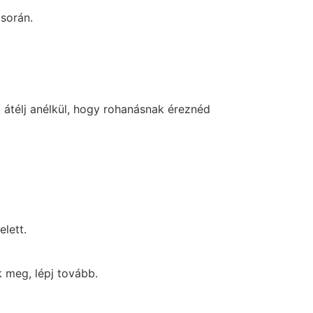
 során.
 átélj anélkül, hogy rohanásnak éreznéd
lett.
 meg, lépj tovább.