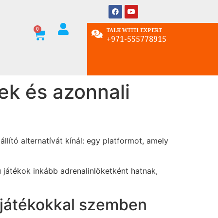
TALK WITH EXPERT
+971-555778915
ek és azonnali
llító alternatívát kínál: egy platformot, amely
játékok inkább adrenalinlöketként hatnak,
ú játékokkal szemben