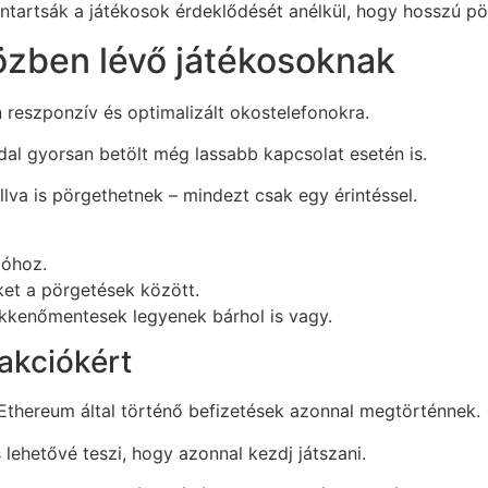
ntartsák a játékosok érdeklődését anélkül, hogy hosszú pö
közben lévő játékosoknak
 reszponzív és optimalizált okostelefonokra.
dal gyorsan betölt még lassabb kapcsolat esetén is.
lva is pörgethetnek – mindezt csak egy érintéssel.
ióhoz.
ket a pörgetések között.
zökkenőmentesek legyenek bárhol is vagy.
akciókért
y Ethereum által történő befizetések azonnal megtörténnek.
 lehetővé teszi, hogy azonnal kezdj játszani.